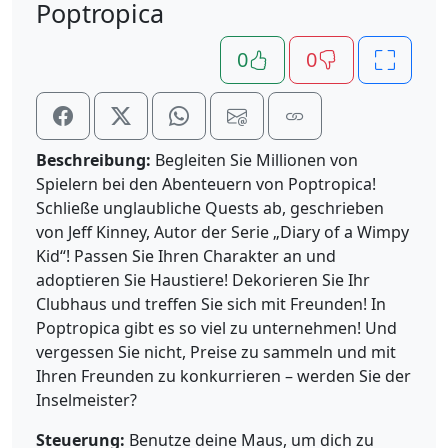
Poptropica
0
0
Beschreibung:
Begleiten Sie Millionen von
Spielern bei den Abenteuern von Poptropica!
Schließe unglaubliche Quests ab, geschrieben
von Jeff Kinney, Autor der Serie „Diary of a Wimpy
Kid“! Passen Sie Ihren Charakter an und
adoptieren Sie Haustiere! Dekorieren Sie Ihr
Clubhaus und treffen Sie sich mit Freunden! In
Poptropica gibt es so viel zu unternehmen! Und
vergessen Sie nicht, Preise zu sammeln und mit
Ihren Freunden zu konkurrieren – werden Sie der
Inselmeister?
Steuerung:
Benutze deine Maus, um dich zu