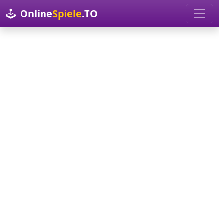
Online
Spiele
.TO