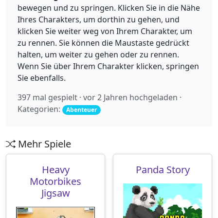
bewegen und zu springen. Klicken Sie in die Nähe
Ihres Charakters, um dorthin zu gehen, und
klicken Sie weiter weg von Ihrem Charakter, um
zu rennen. Sie können die Maustaste gedrückt
halten, um weiter zu gehen oder zu rennen.
Wenn Sie über Ihrem Charakter klicken, springen
Sie ebenfalls.
397 mal gespielt · vor 2 Jahren hochgeladen ·
Kategorien:
Abenteuer
Mehr Spiele
Heavy
Panda Story
Motorbikes
Jigsaw