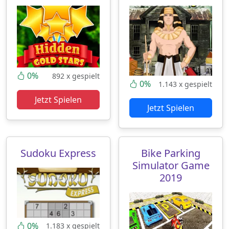
0%
892 x gespielt
0%
1.143 x gespielt
Jetzt Spielen
Jetzt Spielen
Sudoku Express
Bike Parking
Simulator Game
2019
0%
1.183 x gespielt