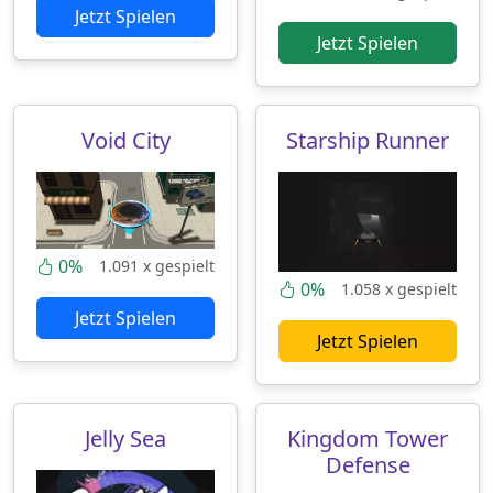
Jetzt Spielen
Jetzt Spielen
Void City
Starship Runner
0%
1.091 x gespielt
0%
1.058 x gespielt
Jetzt Spielen
Jetzt Spielen
Jelly Sea
Kingdom Tower
Defense