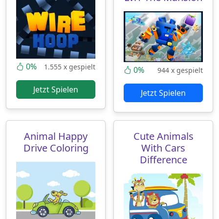
0%
1.555 x gespielt
0%
944 x gespielt
Jetzt Spielen
Jetzt Spielen
Animal Happy
Cute Animals
Drive Coloring
With Cars
Difference