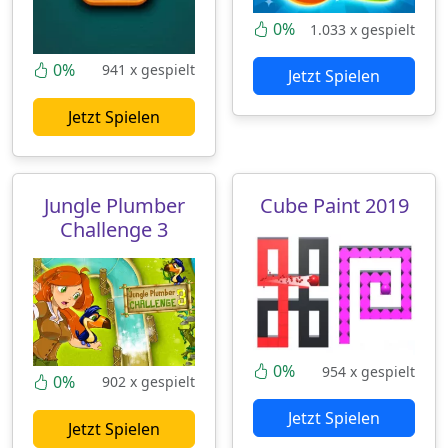
0%
1.033 x gespielt
0%
941 x gespielt
Jetzt Spielen
Jetzt Spielen
Jungle Plumber
Cube Paint 2019
Challenge 3
0%
954 x gespielt
0%
902 x gespielt
Jetzt Spielen
Jetzt Spielen