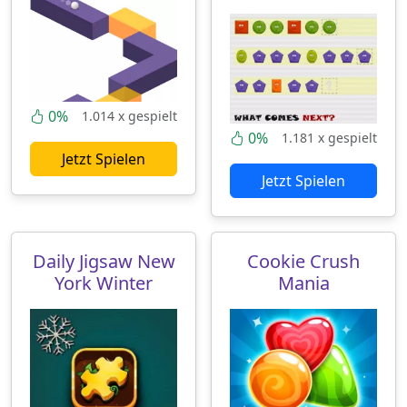
0%
1.014 x gespielt
0%
1.181 x gespielt
Jetzt Spielen
Jetzt Spielen
Daily Jigsaw New
Cookie Crush
York Winter
Mania