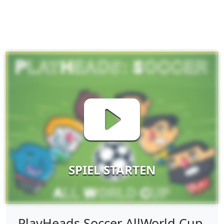
SPIEL STARTEN
PlayHeads Soccer AllWorld Cup