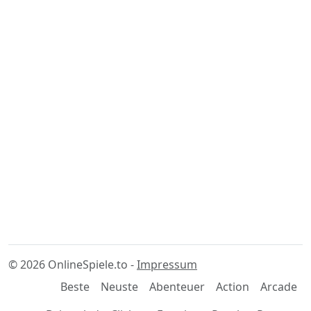
© 2026 OnlineSpiele.to -
Impressum
Beste
Neuste
Abenteuer
Action
Arcade