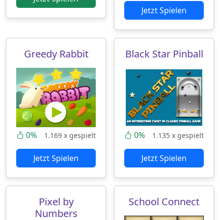
Jetzt Spielen
Greedy Rabbit
Black Star Pinball
0%
0%
1.169 x gespielt
1.135 x gespielt
Jetzt Spielen
Jetzt Spielen
Pixel by
School Connect
Numbers