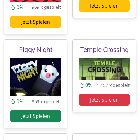
Jetzt Spielen
0%
969 x gespielt
Jetzt Spielen
Piggy Night
Temple Crossing
0%
1.157 x gespielt
Jetzt Spielen
0%
859 x gespielt
Jetzt Spielen