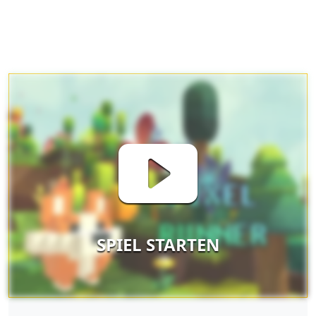
SPIEL STARTEN