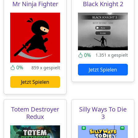
Mr Ninja Fighter
Black Knight 2
0%
1.351 x gespielt
0%
859 x gespielt
Jetzt Spielen
Jetzt Spielen
Totem Destroyer
Silly Ways To Die
Redux
3