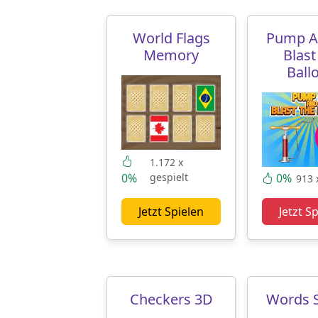
World Flags
Pump A
Memory
Blast
Ball
1.172 x
0%
gespielt
0%
913 
Jetzt Spielen
Jetzt S
Checkers 3D
Words 