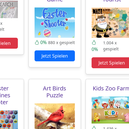
 x
elt
0%
880 x gespielt
pielen
1.004 x
0%
gespielt
Jetzt Spielen
Jetzt Spielen
ter
Art Birds
Kids Zoo Far
ines
Puzzle
ter
1.436 x