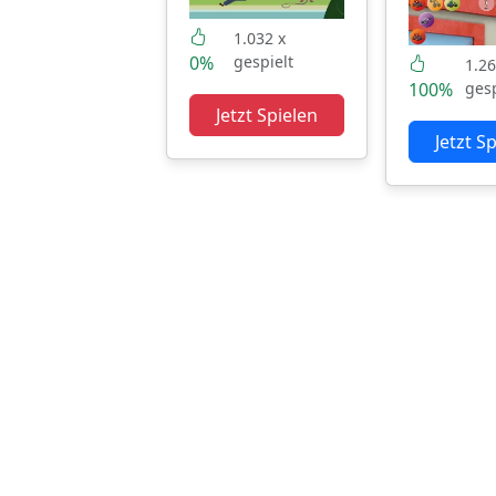
1.032 x
0%
gespielt
1.26
100%
gesp
Jetzt Spielen
Jetzt S