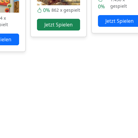
0%
gespielt
0%
862 x gespielt
4 x
Jetzt Spielen
Jetzt Spielen
ielt
pielen