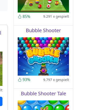
85%
9.291 x gespielt
Bubble Shooter
l
93%
9.797 x gespielt
lt
Bubble Shooter Tale