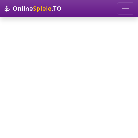
Online
Spiele
.TO