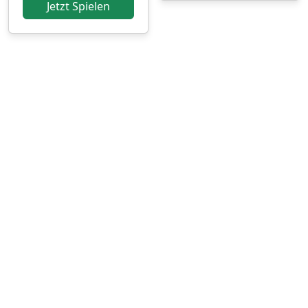
Jetzt Spielen