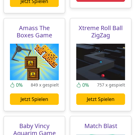
Jetzt Spielen
Amass The
Xtreme Roll Ball
Boxes Game
ZigZag
0%
0%
849 x gespielt
757 x gespielt
Jetzt Spielen
Jetzt Spielen
Baby Vincy
Match Blast
Aquarim Game