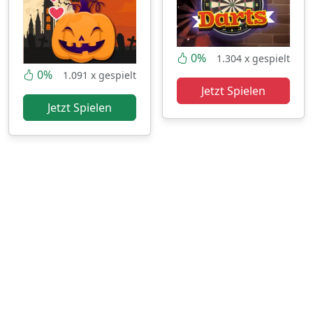
0%
1.304 x gespielt
0%
1.091 x gespielt
Jetzt Spielen
Jetzt Spielen