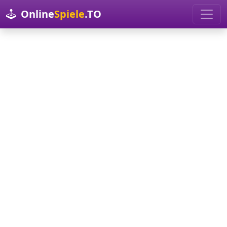
Online
Spiele
.TO