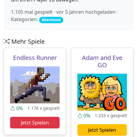
1.105 mal gespielt · vor 5 Jahren hochgeladen ·
Kategorien:
Abenteuer
Mehr Spiele
Endless Runner
Adam and Eve
GO
0%
1.176 x gespielt
0%
1.233 x gespielt
Jetzt Spielen
Jetzt Spielen