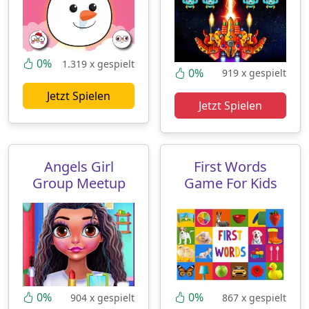
0%
1.319 x gespielt
0%
919 x gespielt
Jetzt Spielen
Jetzt Spielen
Angels Girl
First Words
Group Meetup
Game For Kids
0%
0%
904 x gespielt
867 x gespielt