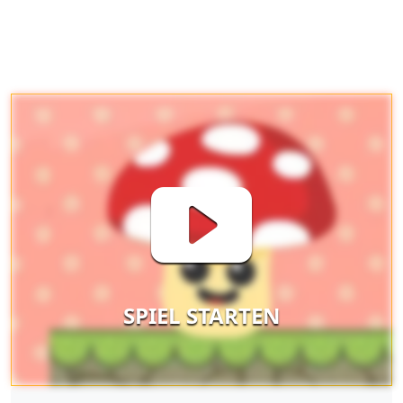
SPIEL STARTEN