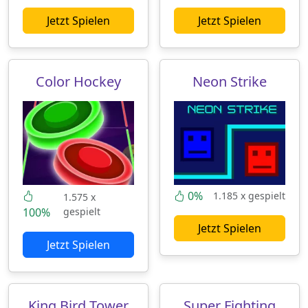
Jetzt Spielen
Jetzt Spielen
Color Hockey
Neon Strike
0%
1.185 x gespielt
1.575 x
100%
gespielt
Jetzt Spielen
Jetzt Spielen
King Bird Tower
Super Fighting