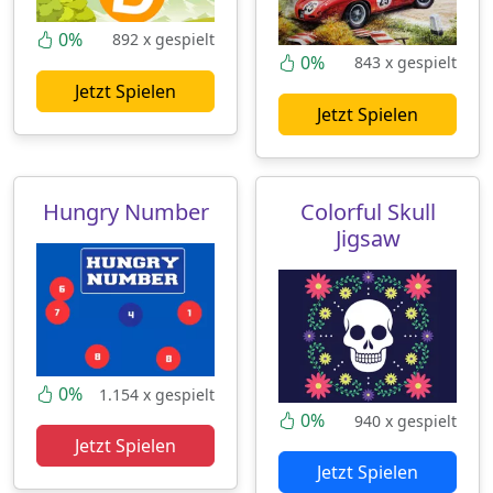
0%
892 x gespielt
0%
843 x gespielt
Jetzt Spielen
Jetzt Spielen
Hungry Number
Colorful Skull
Jigsaw
0%
1.154 x gespielt
0%
940 x gespielt
Jetzt Spielen
Jetzt Spielen