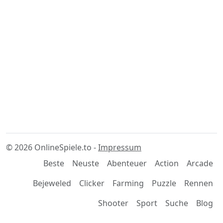
© 2026 OnlineSpiele.to -
Impressum
Beste
Neuste
Abenteuer
Action
Arcade
Bejeweled
Clicker
Farming
Puzzle
Rennen
Shooter
Sport
Suche
Blog