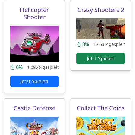
Helicopter
Crazy Shooters 2
Shooter
0%
1.453 x gespielt
Jetzt Spielen
0%
1.095 x gespielt
Jetzt Spielen
Castle Defense
Collect The Coins