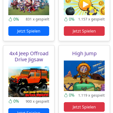
0%
0%
831 x gespielt
1.157 x gespielt
Jetzt Spielen
Jetzt Spielen
4x4 Jeep Offroad
High Jump
Drive Jigsaw
0%
1.119 x gespielt
0%
900 x gespielt
Jetzt Spielen