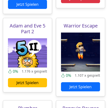
Jetzt Spielen
Adam and Eve 5
Warrior Escape
Part 2
0%
1.176 x gespielt
0%
1.107 x gespielt
Jetzt Spielen
Jetzt Spielen