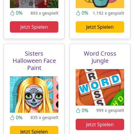
0%
0%
893 x gespielt
1.192 x gespielt
Jetzt Spielen
Jetzt Spielen
Sisters
Word Cross
Halloween Face
Jungle
Paint
0%
999 x gespielt
0%
835 x gespielt
Jetzt Spielen
Jetzt Spielen