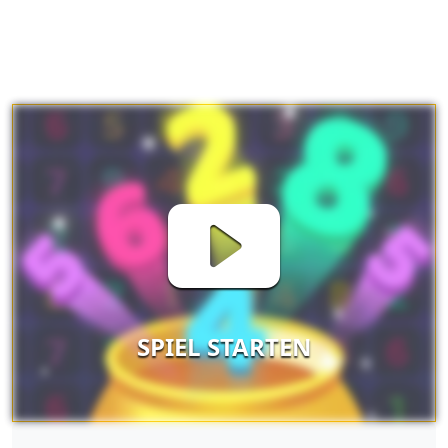
SPIEL STARTEN