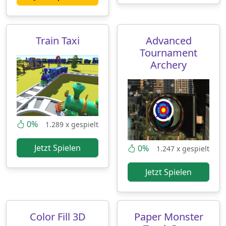
Train Taxi
Advanced
Tournament
Archery
0%
1.289 x gespielt
Jetzt Spielen
0%
1.247 x gespielt
Jetzt Spielen
Color Fill 3D
Paper Monster