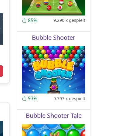
85%
9.290 x gespielt
Bubble Shooter
93%
9.797 x gespielt
Bubble Shooter Tale