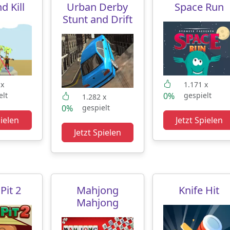
d Kill
Urban Derby
Space Run
Stunt and Drift
 x
1.171 x
elt
0%
gespielt
1.282 x
0%
gespielt
pielen
Jetzt Spielen
Jetzt Spielen
Pit 2
Mahjong
Knife Hit
Mahjong