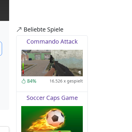
Beliebte Spiele
Commando Attack
84%
16.526 x gespielt
Soccer Caps Game