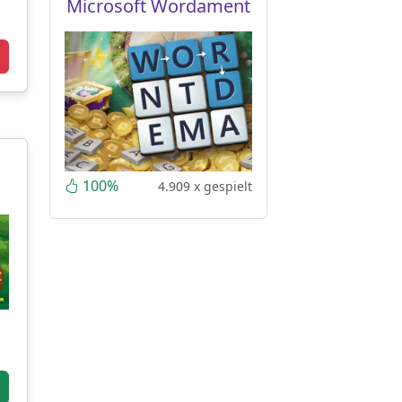
Microsoft Wordament
100%
4.909 x gespielt