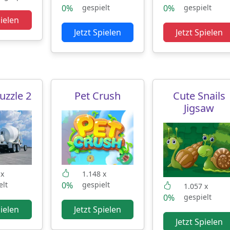
0%
gespielt
0%
gespielt
pielen
Jetzt Spielen
Jetzt Spielen
uzzle 2
Pet Crush
Cute Snails
Jigsaw
 x
1.148 x
elt
0%
gespielt
1.057 x
0%
gespielt
pielen
Jetzt Spielen
Jetzt Spielen