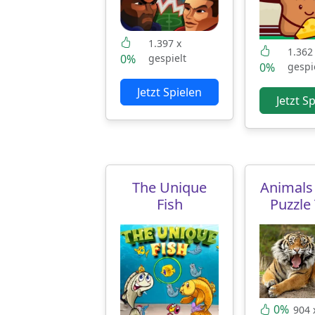
1.397 x
1.362
0%
gespielt
0%
gespi
Jetzt Spielen
Jetzt S
The Unique
Animals
Fish
Puzzle
0%
904 