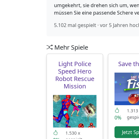
umgekehrt, sie drehen sich um, wen
müssen Sie eine passende Schere v
5.102 mal gespielt · vor 5 Jahren ho
Mehr Spiele
Light Police
Save th
Speed Hero
Robot Rescue
Mission
1.313
0%
gespi
Jetzt S
1.530 x