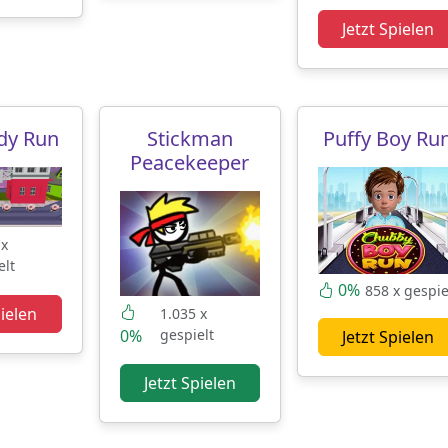
Jetzt Spielen
dy Run
Stickman
Puffy Boy Ru
Peacekeeper
 x
elt
0%
858 x gespie
pielen
1.035 x
0%
gespielt
Jetzt Spielen
Jetzt Spielen