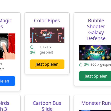
Magic
Color Pipes
Bubble
es
Shooter
Galaxy
Defense
1.171 x
0%
gespielt
Jetzt Spielen
 x
0%
960 x gespie
elt
Jetzt Spielen
pielen
Birds
Cartoon Bus
Monster Run
h 3
Slide