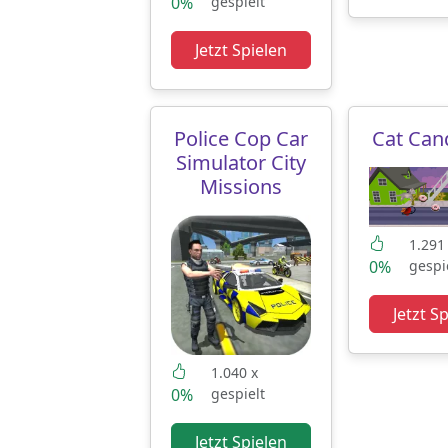
0%
gespielt
Jetzt Spielen
Police Cop Car
Cat Can
Simulator City
Missions
1.291
0%
gespi
Jetzt S
1.040 x
0%
gespielt
Jetzt Spielen