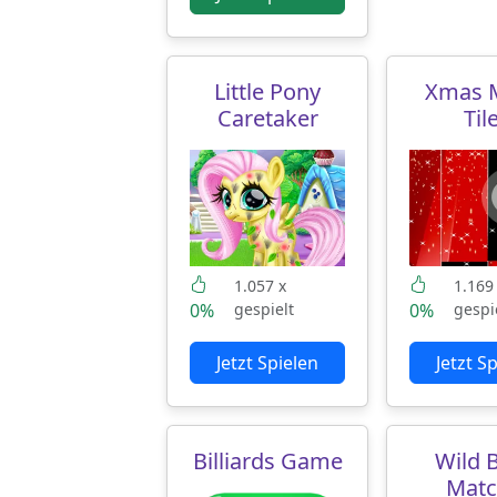
Little Pony
Xmas 
Caretaker
Til
1.057 x
1.169
0%
gespielt
0%
gespi
Jetzt Spielen
Jetzt S
Billiards Game
Wild 
Matc