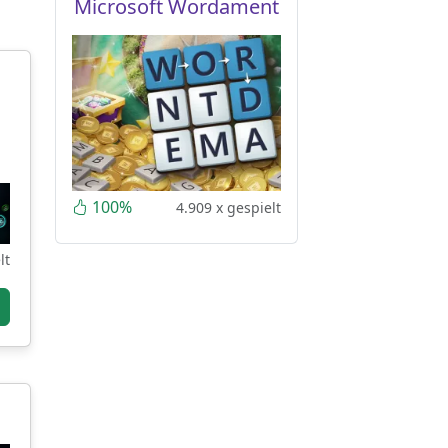
Microsoft Wordament
100%
4.909 x gespielt
lt