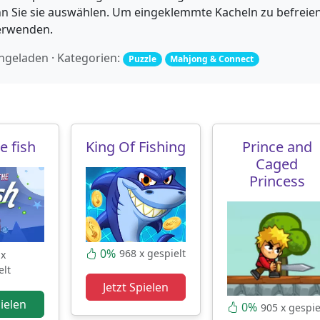
n Sie sie auswählen. Um eingeklemmte Kacheln zu befreien
erwenden.
chgeladen · Kategorien:
Puzzle
Mahjong & Connect
e fish
King Of Fishing
Prince and
Caged
Princess
0%
968 x gespielt
 x
elt
Jetzt Spielen
pielen
0%
905 x gespie