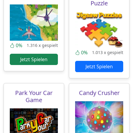
Puzzle
0%
1.316 x gespielt
0%
1.013 x gespielt
Jetzt Spielen
Jetzt Spielen
Park Your Car
Candy Crusher
Game