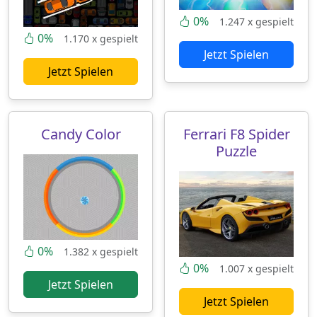
0%
1.247 x gespielt
0%
1.170 x gespielt
Jetzt Spielen
Jetzt Spielen
Candy Color
Ferrari F8 Spider
Puzzle
0%
1.382 x gespielt
0%
1.007 x gespielt
Jetzt Spielen
Jetzt Spielen