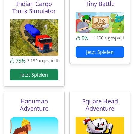
Indian Cargo
Tiny Battle
Truck Simulator
0%
1.190 x gespielt
Jetzt Spielen
75%
2.139 x gespielt
Jetzt Spielen
Hanuman
Square Head
Adventure
Adventure