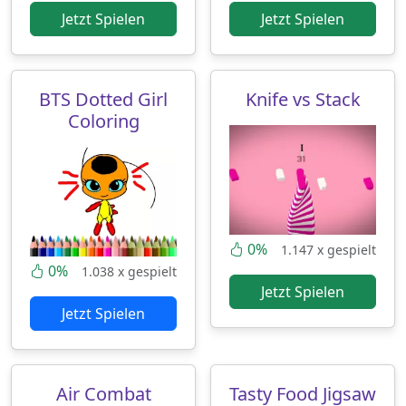
Jetzt Spielen
Jetzt Spielen
BTS Dotted Girl
Knife vs Stack
Coloring
0%
1.147 x gespielt
0%
1.038 x gespielt
Jetzt Spielen
Jetzt Spielen
Air Combat
Tasty Food Jigsaw