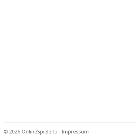
© 2026 OnlineSpiele.to -
Impressum