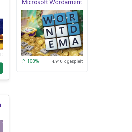
Microsoft Wordament
lt
100%
4.910 x gespielt
h