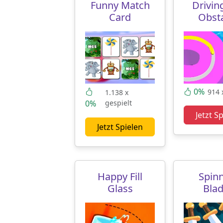
Funny Match
Drivin
Card
Obst
0%
914 
1.138 x
0%
gespielt
Jetzt S
Jetzt Spielen
Happy Fill
Spin
Glass
Bla