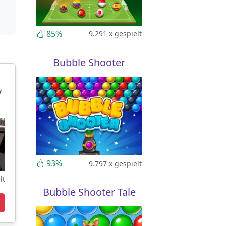
85%
9.291 x gespielt
Bubble Shooter
y
93%
9.797 x gespielt
lt
Bubble Shooter Tale