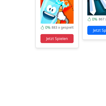
0%
867 
0%
883 x gespielt
Jetzt S
Jetzt Spielen