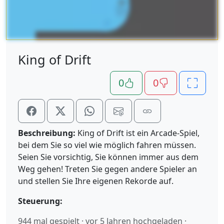
King of Drift
0
0
Beschreibung:
King of Drift ist ein Arcade-Spiel,
bei dem Sie so viel wie möglich fahren müssen.
Seien Sie vorsichtig, Sie können immer aus dem
Weg gehen! Treten Sie gegen andere Spieler an
und stellen Sie Ihre eigenen Rekorde auf.
Steuerung:
944 mal gespielt · vor 5 Jahren hochgeladen ·