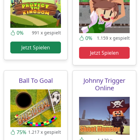
0%
991 x gespielt
0%
1.159 x gespielt
Jetzt Spielen
Jetzt Spielen
Ball To Goal
Johnny Trigger
Online
75%
1.217 x gespielt