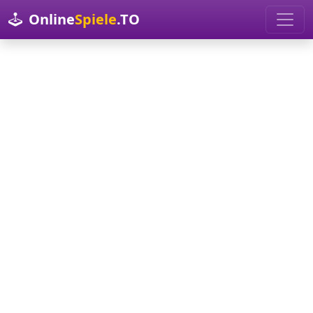
Online
Spiele
.TO