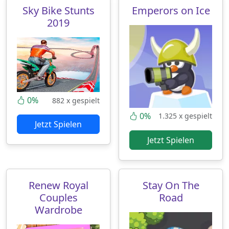
Sky Bike Stunts
Emperors on Ice
2019
0%
882 x gespielt
0%
1.325 x gespielt
Jetzt Spielen
Jetzt Spielen
Renew Royal
Stay On The
Couples
Road
Wardrobe