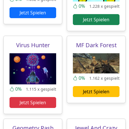
0%
1.228 x gespielt
Jetzt Spielen
Jetzt Spielen
Virus Hunter
MF Dark Forest
0%
1.162 x gespielt
0%
1.115 x gespielt
Jetzt Spielen
Jetzt Spielen
Geometry Rash
Jewel And Crazy