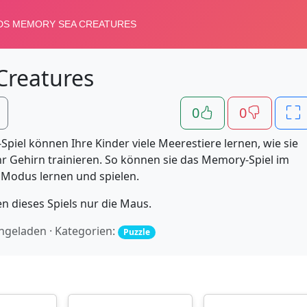
Creatures
0
0
iel können Ihre Kinder viele Meerestiere lernen, wie sie
hr Gehirn trainieren. So können sie das Memory-Spiel im
 Modus lernen und spielen.
n dieses Spiels nur die Maus.
chgeladen · Kategorien:
Puzzle