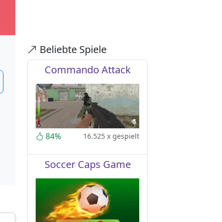
Beliebte Spiele
Commando Attack
84%
16.525 x gespielt
Soccer Caps Game