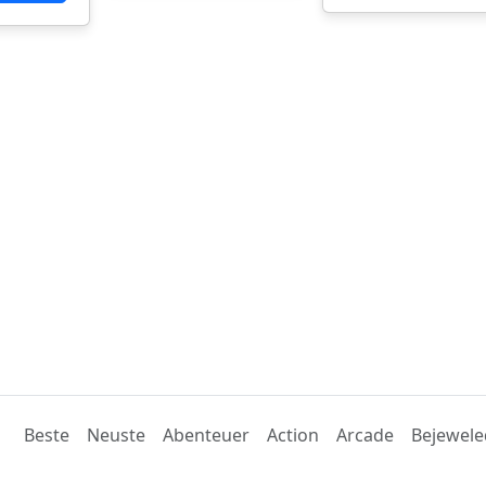
Beste
Neuste
Abenteuer
Action
Arcade
Bejewele