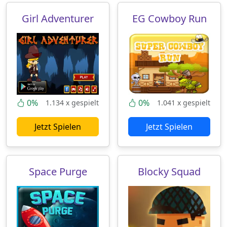
Girl Adventurer
EG Cowboy Run
0%
0%
1.134 x gespielt
1.041 x gespielt
Jetzt Spielen
Jetzt Spielen
Space Purge
Blocky Squad