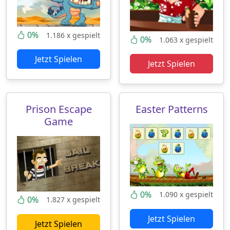
0%
1.186 x gespielt
0%
1.063 x gespielt
Jetzt Spielen
Jetzt Spielen
Prison Escape
Easter Patterns
Game
0%
1.090 x gespielt
0%
1.827 x gespielt
Jetzt Spielen
Jetzt Spielen