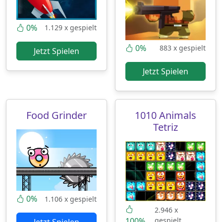
0%
1.129 x gespielt
0%
883 x gespielt
Jetzt Spielen
Jetzt Spielen
Food Grinder
1010 Animals
Tetriz
0%
1.106 x gespielt
2.946 x
100%
gespielt