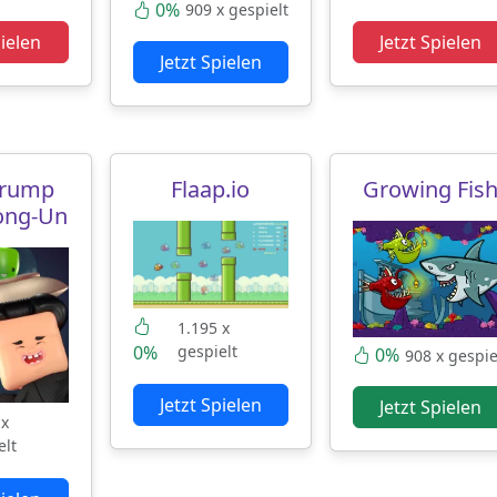
0%
909 x gespielt
pielen
Jetzt Spielen
Jetzt Spielen
Trump
Flaap.io
Growing Fis
Jong-Un
1.195 x
0%
gespielt
0%
908 x gespie
Jetzt Spielen
Jetzt Spielen
 x
elt