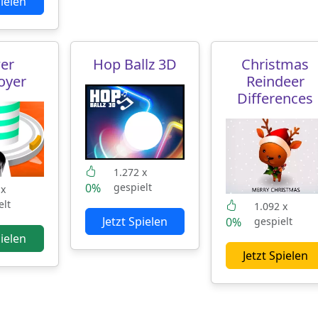
pielen
er
Hop Ballz 3D
Christmas
oyer
Reindeer
Differences
1.272 x
0%
gespielt
 x
elt
1.092 x
Jetzt Spielen
0%
gespielt
pielen
Jetzt Spielen