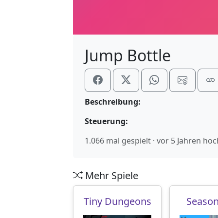
Jump Bottle
Beschreibung:
Steuerung:
1.066 mal gespielt · vor 5 Jahren ho
Mehr Spiele
Tiny Dungeons
Seaso