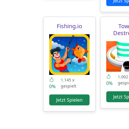
Jetzt S
Fishing.io
Tow
Destr
1.002
1.145 x
0%
gespi
0%
gespielt
Jetzt S
Jetzt Spielen