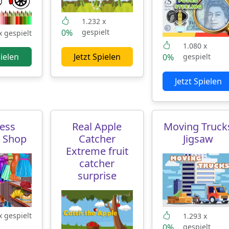
1.232 x
0%
gespielt
x gespielt
1.080 x
pielen
Jetzt Spielen
0%
gespielt
Jetzt Spielen
cess
Real Apple
Moving Truck
e Shop
Catcher
Jigsaw
Extreme fruit
catcher
surprise
x gespielt
1.293 x
0%
gespielt