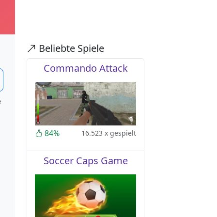
Beliebte Spiele
Commando Attack
e
84%
16.523 x gespielt
Soccer Caps Game