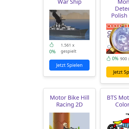
War Ship
Mon
Dete
Polish
1.561 x
0%
gespielt
0%
900 
Jetzt Spielen
Jetzt S
Motor Bike Hill
BTS Mot
Racing 2D
Colo