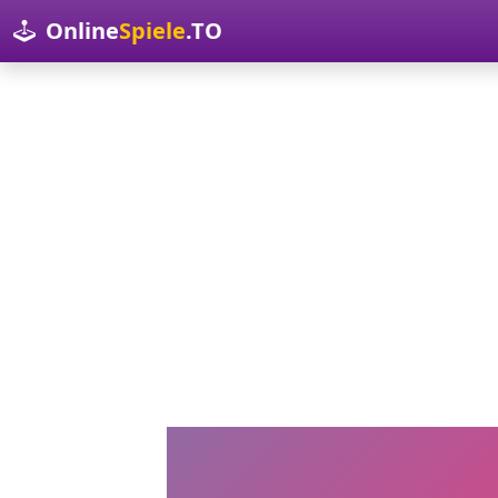
Online
Spiele
.TO