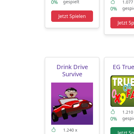
0%
gespielt
1.077
0%
gespi
Jetzt Spielen
Jetzt S
Drink Drive
EG True
Survive
1.210
0%
gespi
1.240 x
Jetzt S