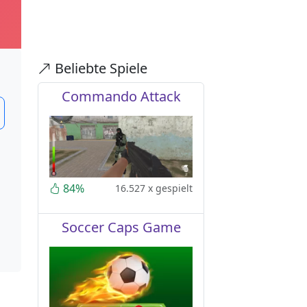
Beliebte Spiele
Commando Attack
84%
16.527 x gespielt
Soccer Caps Game