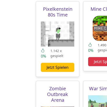
Pixelkenstein
Mine C
80s Time
1.490
0%
gespi
1.142 x
0%
gespielt
Jetzt S
Jetzt Spielen
Zombie
War Sim
Outbreak
Arena