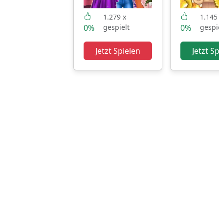
1.145
1.279 x
0%
gespi
0%
gespielt
Jetzt S
Jetzt Spielen