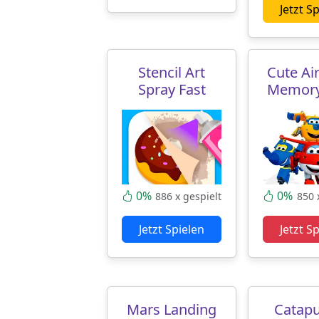
Jetzt S
Stencil Art
Cute Ai
Spray Fast
Memory
0%
0%
886 x gespielt
850 
Jetzt Spielen
Jetzt S
Mars Landing
Catapu