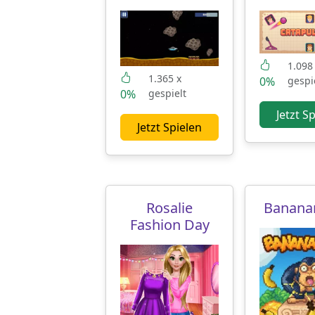
1.098
1.365 x
0%
gespi
0%
gespielt
Jetzt S
Jetzt Spielen
Rosalie
Banana
Fashion Day