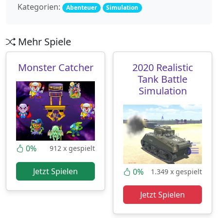
Kategorien:
Abenteuer
Simulation
Mehr Spiele
Monster Catcher
2020 Realistic
Tank Battle
Simulation
0%
912 x gespielt
Jetzt Spielen
0%
1.349 x gespielt
Jetzt Spielen