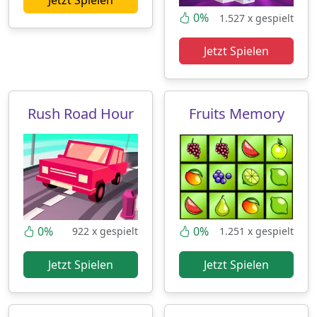
Jetzt Spielen
0%
1.527 x gespielt
Jetzt Spielen
Rush Road Hour
Fruits Memory
0%
0%
922 x gespielt
1.251 x gespielt
Jetzt Spielen
Jetzt Spielen