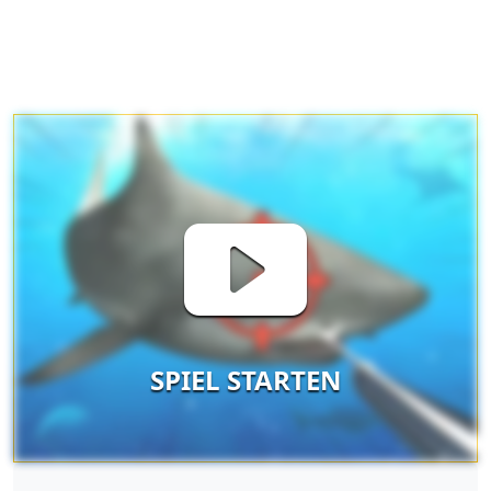
SPIEL STARTEN