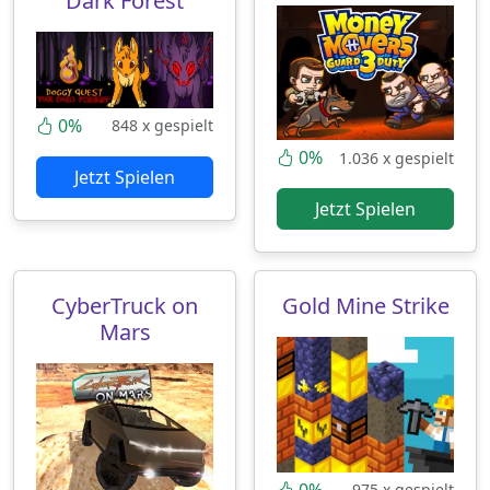
Dark Forest
0%
848 x gespielt
0%
1.036 x gespielt
Jetzt Spielen
Jetzt Spielen
CyberTruck on
Gold Mine Strike
Mars
0%
975 x gespielt