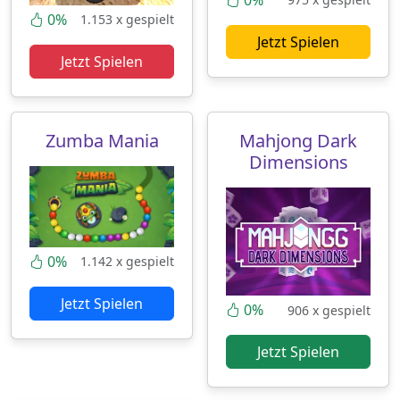
0%
1.153 x gespielt
Jetzt Spielen
Jetzt Spielen
Zumba Mania
Mahjong Dark
Dimensions
0%
1.142 x gespielt
Jetzt Spielen
0%
906 x gespielt
Jetzt Spielen