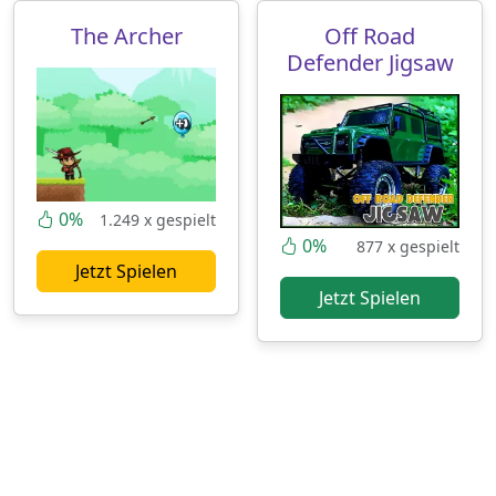
The Archer
Off Road
Defender Jigsaw
0%
1.249 x gespielt
0%
877 x gespielt
Jetzt Spielen
Jetzt Spielen