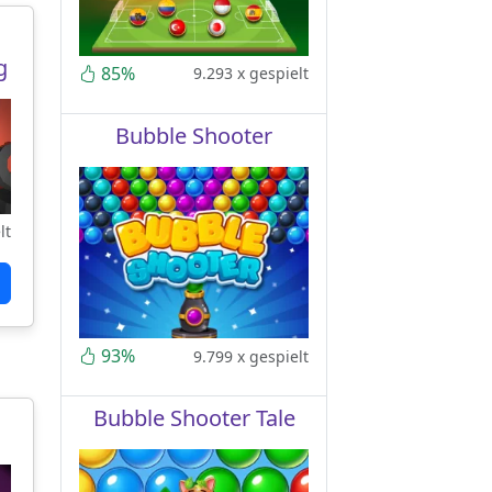
g
85%
9.293 x gespielt
Bubble Shooter
lt
93%
9.799 x gespielt
Bubble Shooter Tale