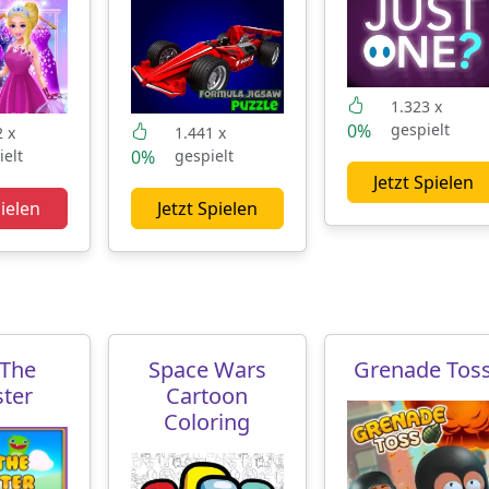
1.323 x
0%
gespielt
2 x
1.441 x
ielt
0%
gespielt
Jetzt Spielen
pielen
Jetzt Spielen
 The
Space Wars
Grenade Tos
ter
Cartoon
Coloring