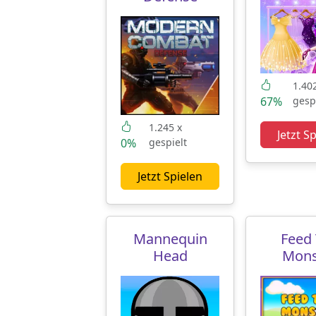
1.40
67%
gesp
1.245 x
Jetzt S
0%
gespielt
Jetzt Spielen
Mannequin
Feed
Head
Mons