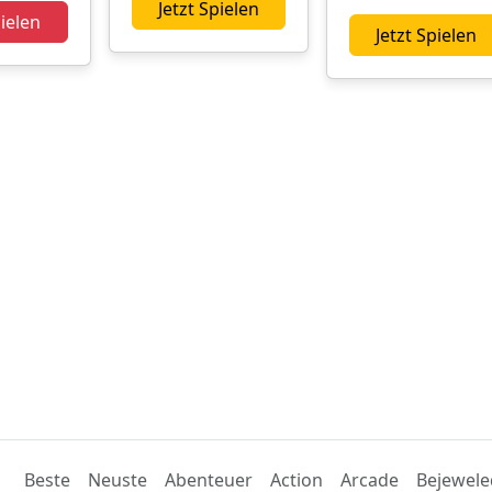
Jetzt Spielen
pielen
Jetzt Spielen
Beste
Neuste
Abenteuer
Action
Arcade
Bejewele