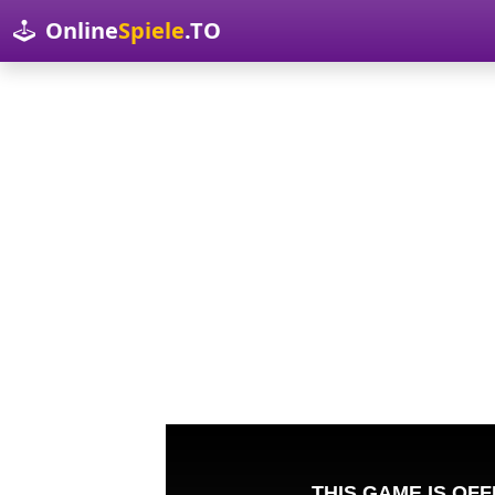
Online
Spiele
.TO