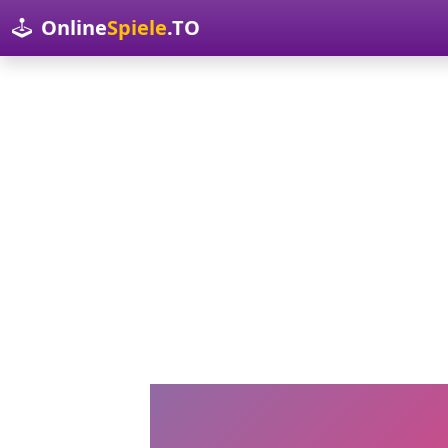
Online
Spiele
.TO