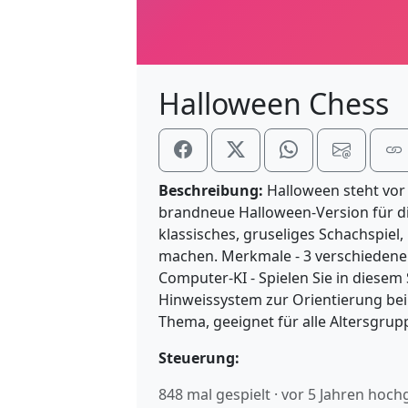
Halloween Chess
Beschreibung:
Halloween steht vor
brandneue Halloween-Version für die
klassisches, gruseliges Schachspiel, 
machen. Merkmale - 3 verschiedene 
Computer-KI - Spielen Sie in diesem S
Hinweissystem zur Orientierung bei I
Thema, geeignet für alle Altersgru
Steuerung:
848 mal gespielt · vor 5 Jahren hoch