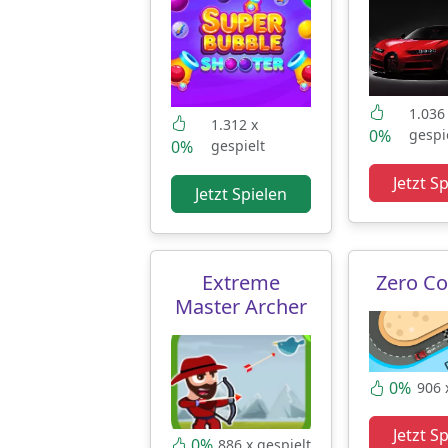
1.036
1.312 x
0%
gespi
0%
gespielt
Jetzt S
Jetzt Spielen
Extreme
Zero Co
Master Archer
0%
906 
Jetzt S
0%
886 x gespielt