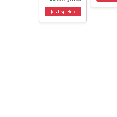
Jetzt Spielen