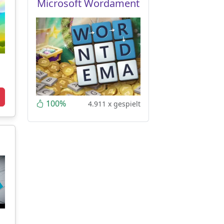
Microsoft Wordament
100%
4.911 x gespielt