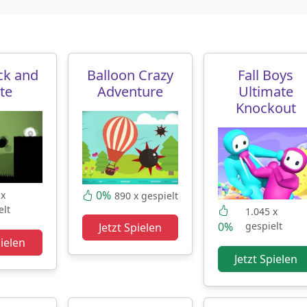
ck and
Balloon Crazy
Fall Boys
te
Adventure
Ultimate
Knockout
0%
 x
890 x gespielt
elt
1.045 x
0%
gespielt
Jetzt Spielen
pielen
Jetzt Spielen