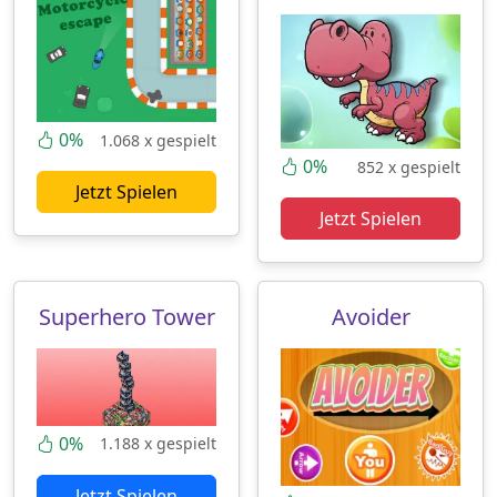
0%
1.068 x gespielt
0%
852 x gespielt
Jetzt Spielen
Jetzt Spielen
Superhero Tower
Avoider
0%
1.188 x gespielt
Jetzt Spielen