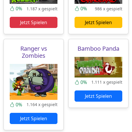
0%
0%
986 x gespielt
1.187 x gespielt
Jetzt Spielen
Jetzt Spielen
Ranger vs
Bamboo Panda
Zombies
0%
1.111 x gespielt
Jetzt Spielen
0%
1.164 x gespielt
Jetzt Spielen