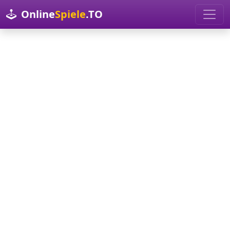
Online
Spiele
.TO