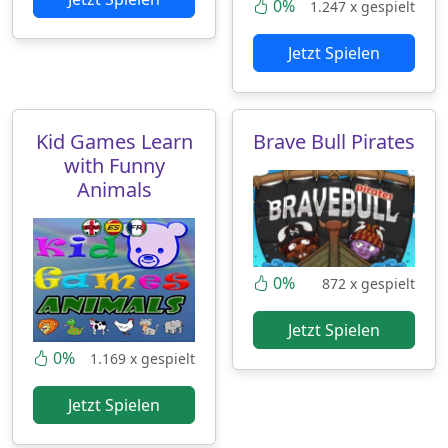
0%
1.247 x gespielt
Jetzt Spielen
Kid Games Learn
Brave Bull Pirates
with Funny
Animals
0%
872 x gespielt
Jetzt Spielen
0%
1.169 x gespielt
Jetzt Spielen