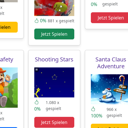
0%
gespielt
 x
elt
Jetzt Spielen
0%
881 x gespielt
pielen
Jetzt Spielen
afety
Shooting Stars
Santa Claus
Adventure
1.080 x
0%
gespielt
966 x
 x
100%
gespielt
elt
Jetzt Spielen