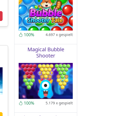
100%
4.697 x gespielt
Magical Bubble
Shooter
100%
5.179 x gespielt