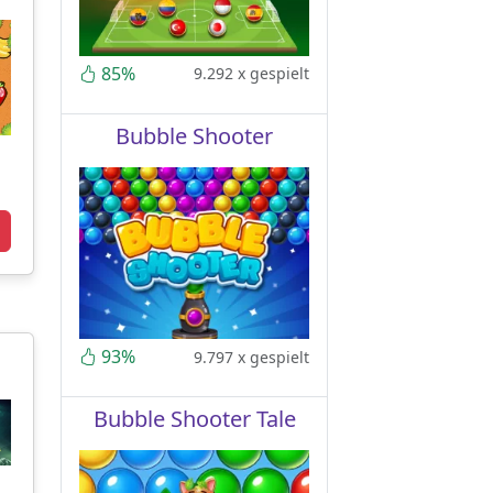
85%
9.292 x gespielt
Bubble Shooter
93%
9.797 x gespielt
Bubble Shooter Tale