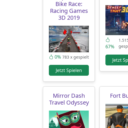
Bike Race:
Racing Games
3D 2019
1.51
67%
gesp
0%
783 x gespielt
Jetzt S
Jetzt Spielen
Mirror Dash
Fort B
Travel Odyssey