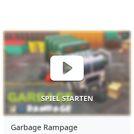
SPIEL STARTEN
Garbage Rampage