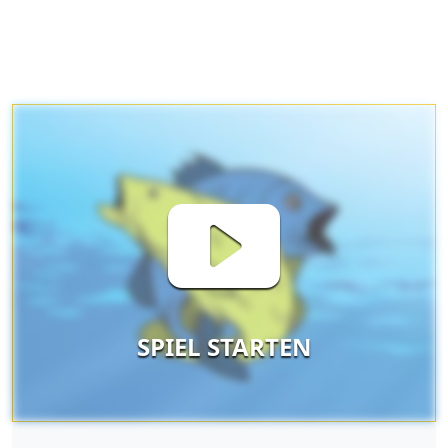
SPIEL STARTEN