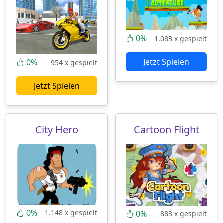
0%
1.083 x gespielt
Jetzt Spielen
0%
954 x gespielt
Jetzt Spielen
City Hero
Cartoon Flight
0%
1.148 x gespielt
0%
883 x gespielt