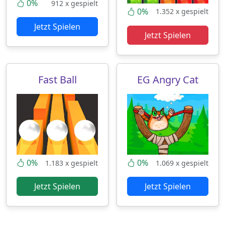
0%
912 x gespielt
0%
1.352 x gespielt
Jetzt Spielen
Jetzt Spielen
Fast Ball
EG Angry Cat
0%
0%
1.183 x gespielt
1.069 x gespielt
Jetzt Spielen
Jetzt Spielen