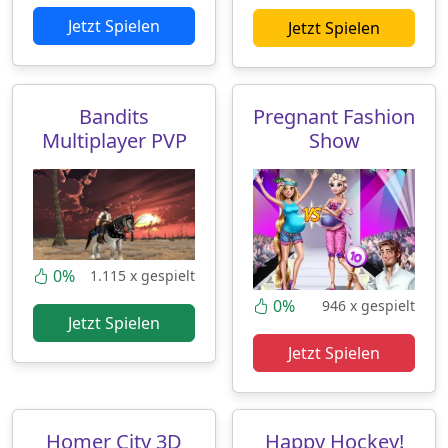
Jetzt Spielen
Jetzt Spielen
Bandits
Pregnant Fashion
Multiplayer PVP
Show
0%
1.115 x gespielt
0%
946 x gespielt
Jetzt Spielen
Jetzt Spielen
Homer City 3D
Happy Hockey!