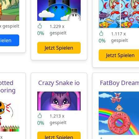
x gespielt
1.229 x
0%
gespielt
1.117 x
pielen
0%
gespielt
Jetzt Spielen
Jetzt Spielen
otted
Crazy Snake io
FatBoy Drea
loring
1.213 x
0%
gespielt
Jetzt Spielen
 x