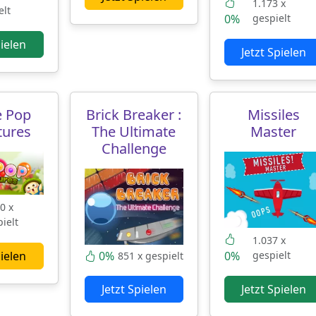
1.173 x
elt
0%
gespielt
pielen
Jetzt Spielen
e Pop
Brick Breaker :
Missiles
tures
The Ultimate
Master
Challenge
0 x
ielt
1.037 x
pielen
0%
0%
gespielt
851 x gespielt
Jetzt Spielen
Jetzt Spielen