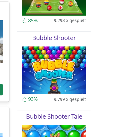
85%
9.293 x gespielt
Bubble Shooter
93%
9.799 x gespielt
Bubble Shooter Tale