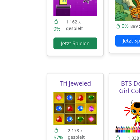
1.162 x
0%
889 
0%
gespielt
Jetzt S
Jetzt Spielen
Tri Jeweled
BTS D
Girl Co
2.178 x
67%
gespielt
1.038