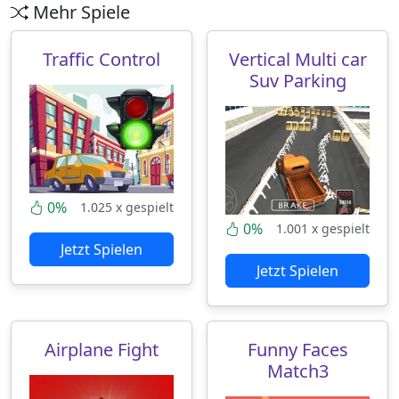
Mehr Spiele
Traffic Control
Vertical Multi car
Suv Parking
0%
1.025 x gespielt
0%
1.001 x gespielt
Jetzt Spielen
Jetzt Spielen
Airplane Fight
Funny Faces
Match3