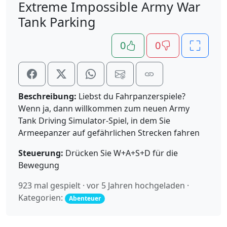
Extreme Impossible Army War
Tank Parking
0
0
Beschreibung:
Liebst du Fahrpanzerspiele?
Wenn ja, dann willkommen zum neuen Army
Tank Driving Simulator-Spiel, in dem Sie
Armeepanzer auf gefährlichen Strecken fahren
Steuerung:
Drücken Sie W+A+S+D für die
Bewegung
923 mal gespielt · vor 5 Jahren hochgeladen ·
Kategorien:
Abenteuer