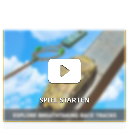
SPIEL STARTEN