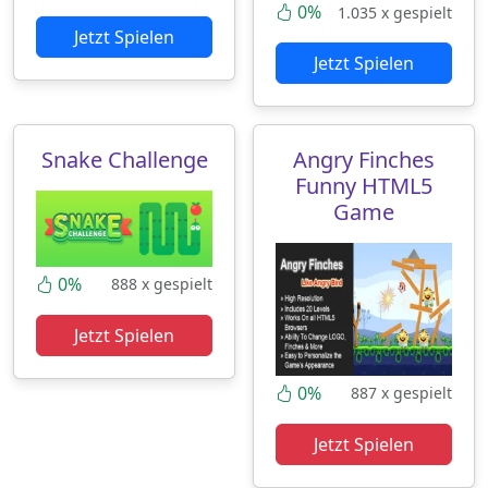
0%
1.035 x gespielt
Jetzt Spielen
Jetzt Spielen
Snake Challenge
Angry Finches
Funny HTML5
Game
0%
888 x gespielt
Jetzt Spielen
0%
887 x gespielt
Jetzt Spielen