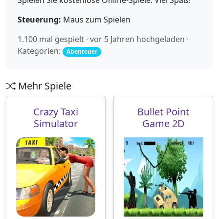
Spielen Sie kostenlose Online-Spiele. Viel Spaß!
Steuerung:
Maus zum Spielen
1.100 mal gespielt · vor 5 Jahren hochgeladen ·
Kategorien:
Abenteuer
Mehr Spiele
Crazy Taxi
Bullet Point
Simulator
Game 2D