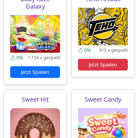
Galaxy
0%
915 x gespielt
0%
1.154 x gespielt
Jetzt Spielen
Jetzt Spielen
Sweet Hit
Sweet Candy