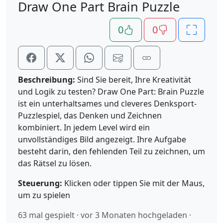
Draw One Part Brain Puzzle
0
0
Beschreibung:
Sind Sie bereit, Ihre Kreativität
und Logik zu testen? Draw One Part: Brain Puzzle
ist ein unterhaltsames und cleveres Denksport-
Puzzlespiel, das Denken und Zeichnen
kombiniert. In jedem Level wird ein
unvollständiges Bild angezeigt. Ihre Aufgabe
besteht darin, den fehlenden Teil zu zeichnen, um
das Rätsel zu lösen.
Steuerung:
Klicken oder tippen Sie mit der Maus,
um zu spielen
63 mal gespielt · vor 3 Monaten hochgeladen ·