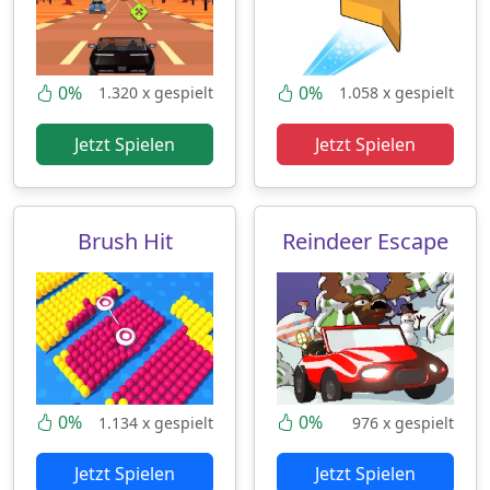
0%
0%
1.320 x gespielt
1.058 x gespielt
Jetzt Spielen
Jetzt Spielen
Brush Hit
Reindeer Escape
0%
0%
1.134 x gespielt
976 x gespielt
Jetzt Spielen
Jetzt Spielen