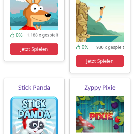
0%
1.188 x gespielt
0%
930 x gespielt
Jetzt Spielen
Jetzt Spielen
Stick Panda
Zyppy Pixie