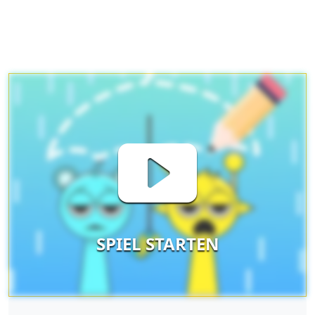
SPIEL STARTEN