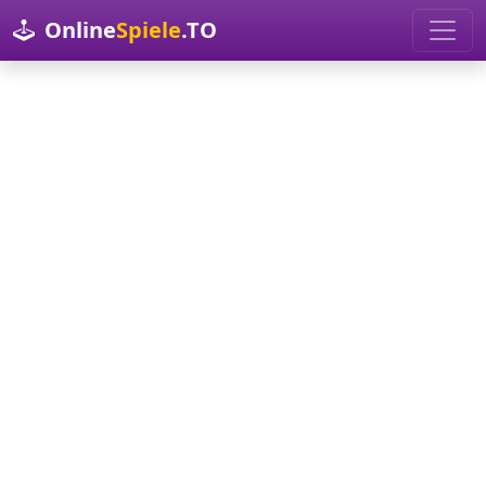
Online
Spiele
.TO