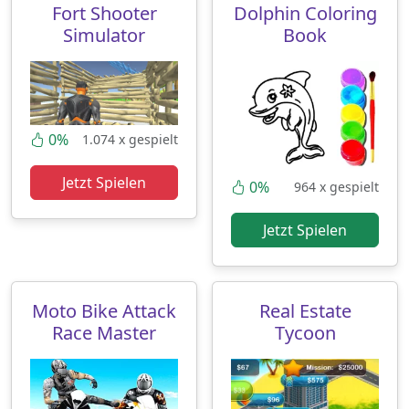
Fort Shooter
Dolphin Coloring
Simulator
Book
0%
1.074 x gespielt
Jetzt Spielen
0%
964 x gespielt
Jetzt Spielen
Moto Bike Attack
Real Estate
Race Master
Tycoon