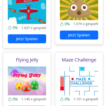
0%
1.079 x gespielt
0%
1.037 x gespielt
Jetzt Spielen
Jetzt Spielen
Flying Jelly
Maze Challenge
0%
0%
1.140 x gespielt
1.151 x gespielt