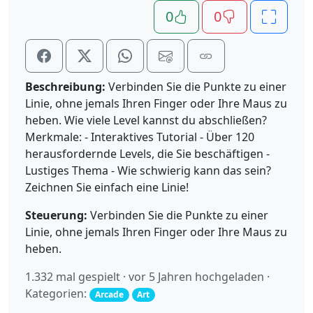
0
0
Beschreibung:
Verbinden Sie die Punkte zu einer
Linie, ohne jemals Ihren Finger oder Ihre Maus zu
heben. Wie viele Level kannst du abschließen?
Merkmale: - Interaktives Tutorial - Über 120
herausfordernde Levels, die Sie beschäftigen -
Lustiges Thema - Wie schwierig kann das sein?
Zeichnen Sie einfach eine Linie!
Steuerung:
Verbinden Sie die Punkte zu einer
Linie, ohne jemals Ihren Finger oder Ihre Maus zu
heben.
1.332 mal gespielt · vor 5 Jahren hochgeladen ·
Kategorien:
Arcade
Art