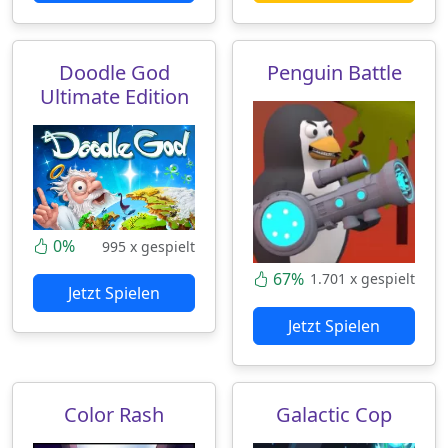
Doodle God
Penguin Battle
Ultimate Edition
0%
995 x gespielt
67%
1.701 x gespielt
Jetzt Spielen
Jetzt Spielen
Color Rash
Galactic Cop