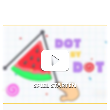
SPIEL STARTEN