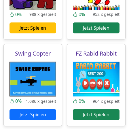
0%
0%
988 x gespielt
952 x gespielt
Jetzt Spielen
Jetzt Spielen
Swing Copter
FZ Rabid Rabbit
0%
0%
1.086 x gespielt
964 x gespielt
Jetzt Spielen
Jetzt Spielen