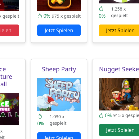
1.258 x
0%
0%
gespielt
x gespielt
975 x gespielt
pielen
Jetzt Spielen
Jetzt Spielen
ce
Sheep Party
Nugget Seeke
ture
all
0%
915 x gespie
1.030 x
0%
gespielt
Jetzt Spielen
 x
elt
Jetzt Spielen