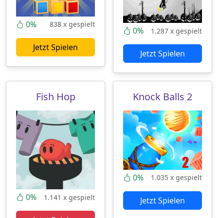
0%
838 x gespielt
0%
1.287 x gespielt
Jetzt Spielen
Jetzt Spielen
Fish Hop
Knock Balls 2
0%
1.035 x gespielt
0%
1.141 x gespielt
Jetzt Spielen