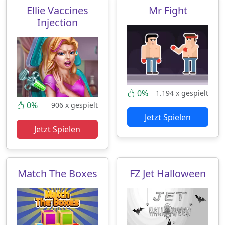
Ellie Vaccines
Mr Fight
Injection
0%
1.194 x gespielt
0%
906 x gespielt
Jetzt Spielen
Jetzt Spielen
Match The Boxes
FZ Jet Halloween