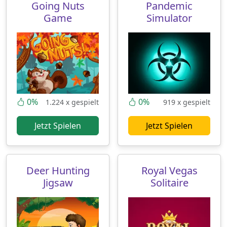
Going Nuts
Pandemic
Game
Simulator
0%
0%
1.224 x gespielt
919 x gespielt
Jetzt Spielen
Jetzt Spielen
Deer Hunting
Royal Vegas
Jigsaw
Solitaire