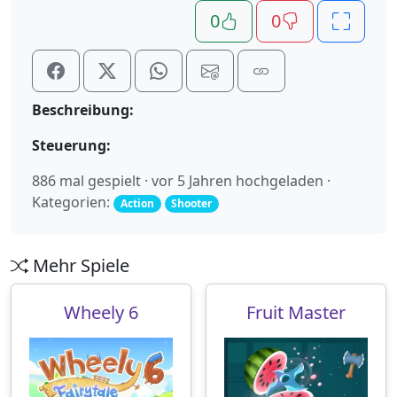
0
0
Beschreibung:
Steuerung:
886 mal gespielt · vor 5 Jahren hochgeladen ·
Kategorien:
Action
Shooter
Mehr Spiele
Wheely 6
Fruit Master