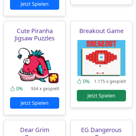
Jetzt Spielen
Cute Piranha
Breakout Game
Jigsaw Puzzles
0%
1.175 x gespielt
0%
934 x gespielt
Jetzt Spielen
Jetzt Spielen
Dear Grim
EG Dangerous