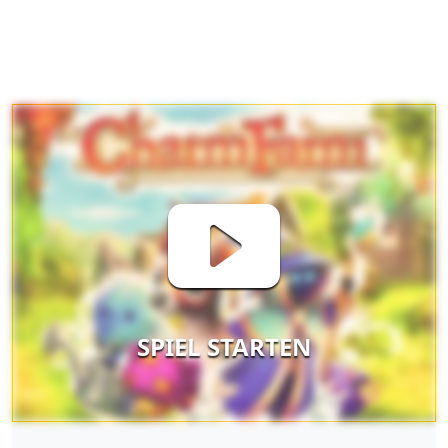
SPIEL STARTEN