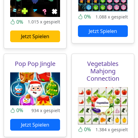
0%
1.088 x gespielt
0%
1.015 x gespielt
Jetzt Spielen
Jetzt Spielen
Pop Pop Jingle
Vegetables
Mahjong
Connection
0%
934 x gespielt
Jetzt Spielen
0%
1.384 x gespielt