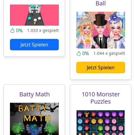
Ball
0%
1.033 x gespielt
Jetzt Spielen
0%
1.044 x gespielt
Jetzt Spielen
Batty Math
1010 Monster
Puzzles