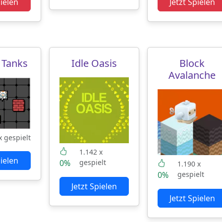
pielen
Jetzt Spielen
 Tanks
Idle Oasis
Block
Avalanche
x gespielt
1.142 x
pielen
0%
gespielt
1.190 x
0%
gespielt
Jetzt Spielen
Jetzt Spielen