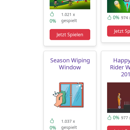
1.021 x
0%
974 
0%
gespielt
Jetzt S
Jetzt Spielen
Season Wiping
Happy
Window
Rider 
20
0%
977 
1.037 x
0%
gespielt