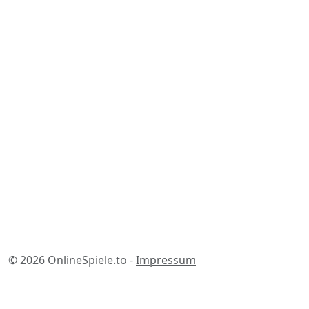
© 2026 OnlineSpiele.to -
Impressum