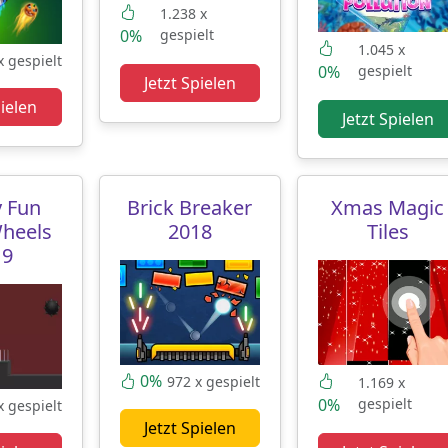
1.238 x
0%
gespielt
1.045 x
x gespielt
0%
gespielt
Jetzt Spielen
pielen
Jetzt Spielen
 Fun
Brick Breaker
Xmas Magic
Wheels
2018
Tiles
19
0%
972 x gespielt
1.169 x
0%
gespielt
x gespielt
Jetzt Spielen