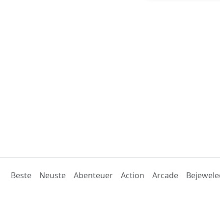
Beste
Neuste
Abenteuer
Action
Arcade
Bejewele