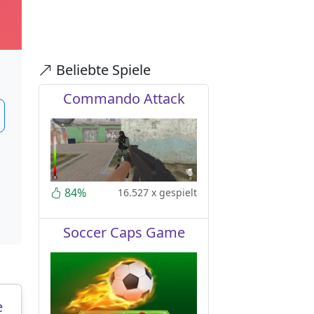
Beliebte Spiele
Commando Attack
84%
16.527 x gespielt
Soccer Caps Game
e