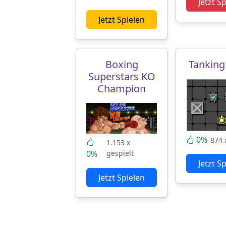
Jetzt S
Jetzt Spielen
Boxing
Tanking
Superstars KO
Champion
0%
874 
1.153 x
0%
gespielt
Jetzt S
Jetzt Spielen