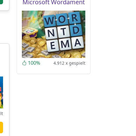
Microsoft Wordament
100%
4.912 x gespielt
lt