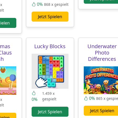
0%
868 x gespielt
 x
elt
Jetzt Spielen
pielen
tmas
Lucky Blocks
Underwater
Claus
Photo
sh
Differences
1.459 x
0%
865 x gespie
0%
gespielt
 x
elt
Jetzt Spielen
Jetzt Spielen
pielen