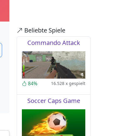
Beliebte Spiele
Commando Attack
84%
16.528 x gespielt
Soccer Caps Game