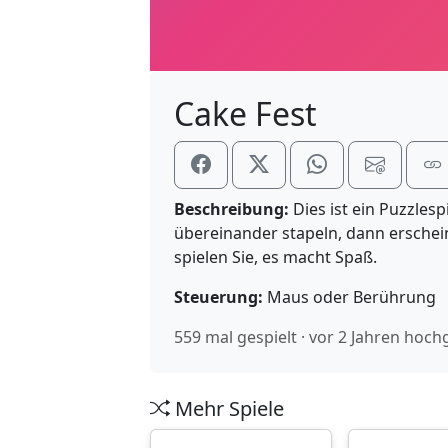
Cake Fest
Beschreibung:
Dies ist ein Puzzles
übereinander stapeln, dann erschei
spielen Sie, es macht Spaß.
Steuerung:
Maus oder Berührung
559 mal gespielt · vor 2 Jahren hoch
Mehr Spiele