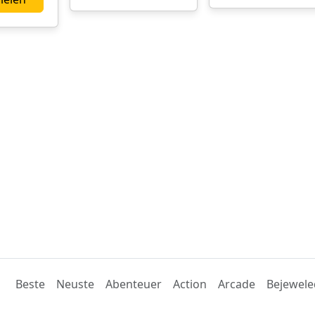
Beste
Neuste
Abenteuer
Action
Arcade
Bejewele