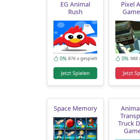
EG Animal
Pixel 
Rush
Game
0%
0%
876 x gespielt
988 
Jetzt Spielen
Jetzt S
Space Memory
Anima
Transp
Truck D
Game