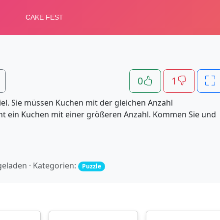
0
1
piel. Sie müssen Kuchen mit der gleichen Anzahl
nt ein Kuchen mit einer größeren Anzahl. Kommen Sie und
geladen · Kategorien:
Puzzle