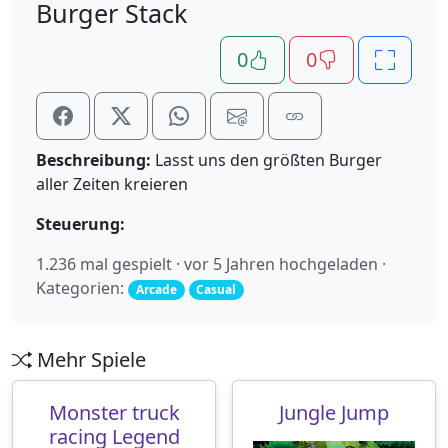
Burger Stack
0
0
Beschreibung:
Lasst uns den größten Burger
aller Zeiten kreieren
Steuerung:
1.236 mal gespielt · vor 5 Jahren hochgeladen ·
Kategorien:
Arcade
Casual
Mehr Spiele
Monster truck
Jungle Jump
racing Legend