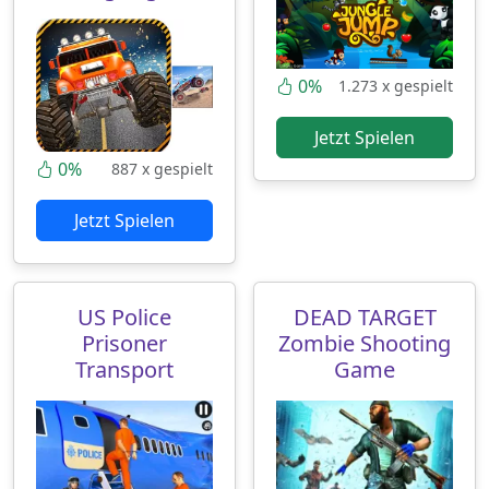
0%
1.273 x gespielt
Jetzt Spielen
0%
887 x gespielt
Jetzt Spielen
US Police
DEAD TARGET
Prisoner
Zombie Shooting
Transport
Game