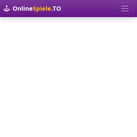
Online
Spiele
.TO