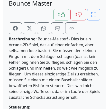
Bounce Master
0
0
Beschreibung:
Bounce-Meister! - Dies ist ein
Arcade-2D-Spiel, das auf einer einfachen, aber
seltsamen Idee basiert: Sie müssen den kleinen
Pinguin mit dem Schläger schlagen (das ist kein
Fehler, beginnen Sie zu fliegen, schlagen Sie den
Schläger) und ihm helfen, so weit wie möglich zu
fliegen . Um dieses einzigartige Ziel zu erreichen,
müssen Sie einen mit einem Baseballschläger
bewaffneten Eisbären steuern. Dies wird nicht
seine einzige Waffe sein, da er im Laufe des Spiels
zusätzliche Schockausrüstung erhält.
Steuerung: