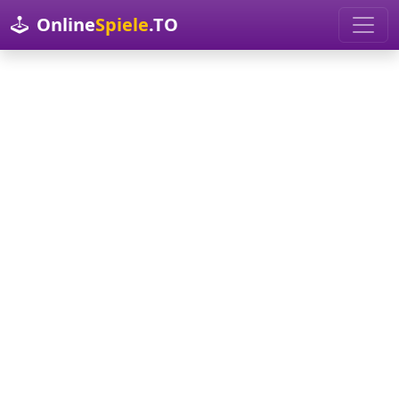
Online
Spiele
.TO