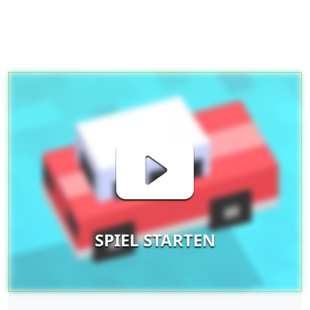
SPIEL STARTEN