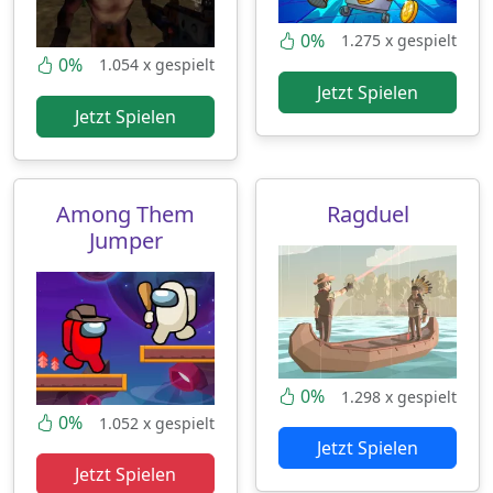
0%
1.275 x gespielt
0%
1.054 x gespielt
Jetzt Spielen
Jetzt Spielen
Among Them
Ragduel
Jumper
0%
1.298 x gespielt
0%
1.052 x gespielt
Jetzt Spielen
Jetzt Spielen