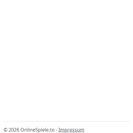
© 2026 OnlineSpiele.to -
Impressum