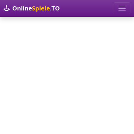
Online
Spiele
.TO