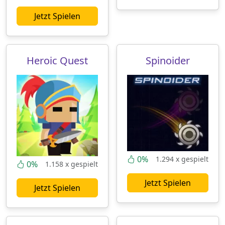
Jetzt Spielen
Heroic Quest
Spinoider
0%
1.294 x gespielt
0%
1.158 x gespielt
Jetzt Spielen
Jetzt Spielen