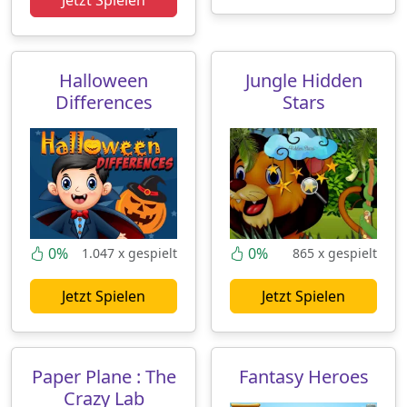
Jetzt Spielen
Halloween
Jungle Hidden
Differences
Stars
0%
0%
1.047 x gespielt
865 x gespielt
Jetzt Spielen
Jetzt Spielen
Paper Plane : The
Fantasy Heroes
Crazy Lab