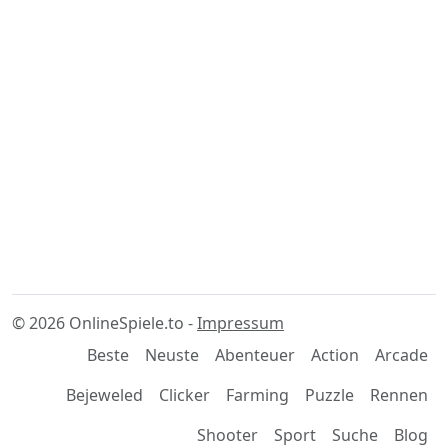
© 2026 OnlineSpiele.to -
Impressum
Beste
Neuste
Abenteuer
Action
Arcade
Bejeweled
Clicker
Farming
Puzzle
Rennen
Shooter
Sport
Suche
Blog