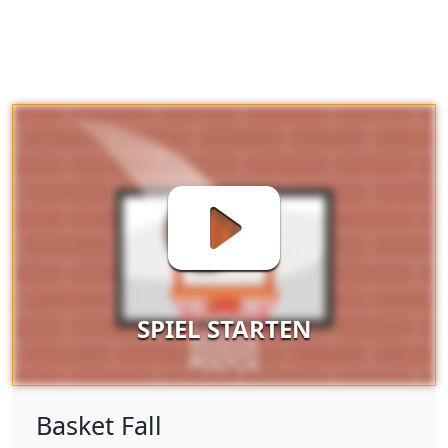
SPIEL STARTEN
Basket Fall