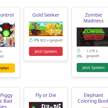
Control
Gold Seeker
Zombie
Madness
0%
822 x gespielt
1.276 x
Jetzt Spielen
 x
0%
gespielt
elt
Jetzt Spielen
pielen
Piggy
Fly or Die
Elephant
vs Bad
Coloring Boo
ies