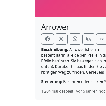
Arrower
Beschreibung:
Arrower ist ein mini
besteht darin, alle gelben Pfeile in 
Pfeile berühren. Sie bewegen sich in 
unten). Darüber hinaus finden Sie v
richtigen Weg zu finden. Genießen!
Steuerung:
Berühren oder klicken S
1.204 mal gespielt · vor 5 Jahren ho