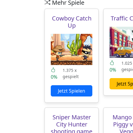
Mehr Spiele
Cowboy Catch
Traffic 
Up
1.025
0%
gespi
1.375 x
0%
gespielt
Jetzt S
Jetzt Spielen
Sniper Master
Mango 
City Hunter
Piggy 
shooting game
Vegg