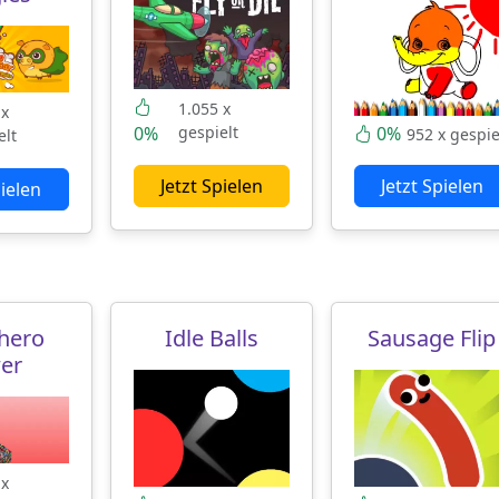
1.055 x
 x
0%
gespielt
0%
952 x gespie
elt
Jetzt Spielen
Jetzt Spielen
pielen
hero
Idle Balls
Sausage Flip
er
 x