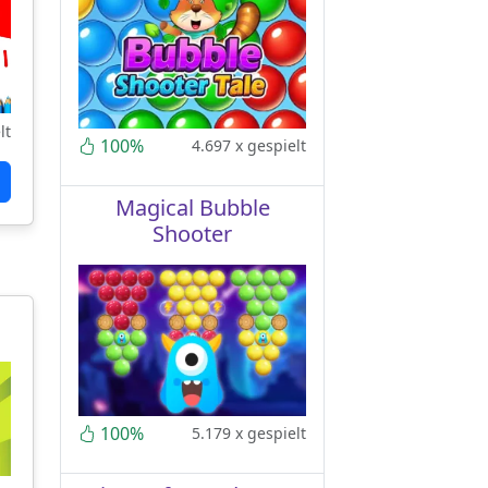
lt
100%
4.697 x gespielt
Magical Bubble
Shooter
100%
5.179 x gespielt