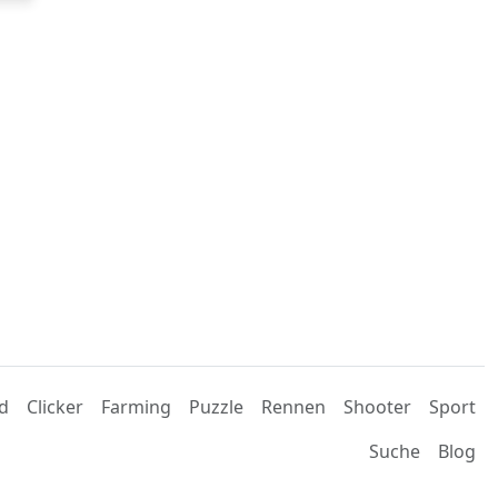
d
Clicker
Farming
Puzzle
Rennen
Shooter
Sport
Suche
Blog