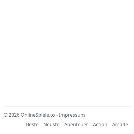
© 2026 OnlineSpiele.to -
Impressum
Beste
Neuste
Abenteuer
Action
Arcade