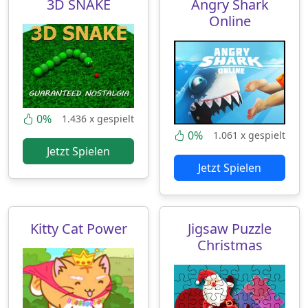
3D SNAKE
Angry Shark
Online
0%
1.436 x gespielt
0%
1.061 x gespielt
Jetzt Spielen
Jetzt Spielen
Kitty Cat Power
Jigsaw Puzzle
Christmas