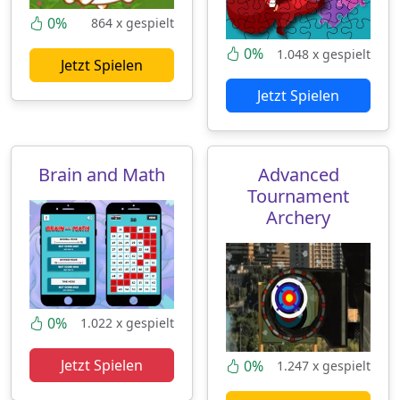
0%
864 x gespielt
0%
1.048 x gespielt
Jetzt Spielen
Jetzt Spielen
Brain and Math
Advanced
Tournament
Archery
0%
1.022 x gespielt
Jetzt Spielen
0%
1.247 x gespielt